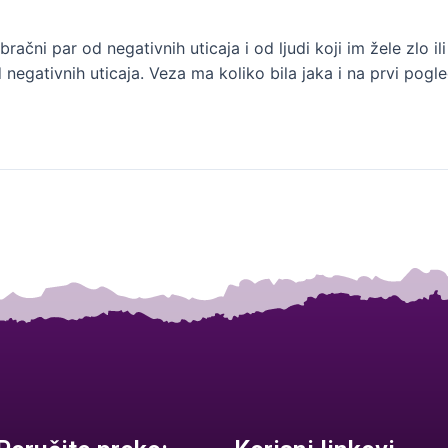
bračni par od negativnih uticaja i od ljudi koji im žele zlo ili
od negativnih uticaja. Veza ma koliko bila jaka i na prvi pogl