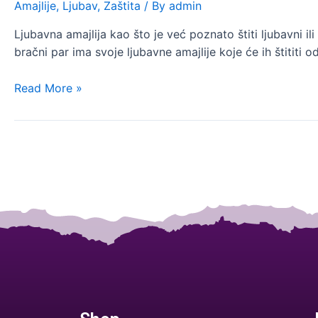
Amajlije
,
Ljubav
,
Zaštita
/ By
admin
Ljubavna amajlija kao što je već poznato štiti ljubavni ili 
bračni par ima svoje ljubavne amajlije koje će ih štititi 
Read More »