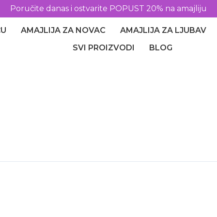
Poručite danas i ostvarite POPUST 20% na amajliju
ĆU
AMAJLIJA ZA NOVAC
AMAJLIJA ZA LJUBAV
SVI PROIZVODI
BLOG