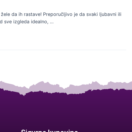
 žele da ih rastave! Preporučljivo je da svaki ljubavni ili
ed sve izgleda idealno, …